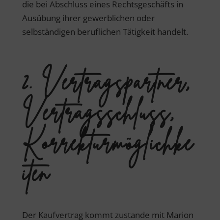
die bei Abschluss eines Rechtsgeschäfts in
Ausübung ihrer gewerblichen oder
selbständigen beruflichen Tätigkeit handelt.
2. Vertragspartner,
Vertragsschluss,
Korrekturmöglichke
iten
Der Kaufvertrag kommt zustande mit Marion