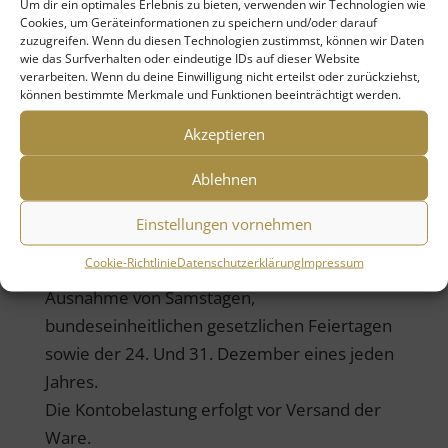
Kreditkartendaten an.
Um dir ein optimales Erlebnis zu bieten, verwenden wir Technologien wie
Cookies, um Geräteinformationen zu speichern und/oder darauf
Ihre Karte wird unmittelbar nach Abgabe der
zuzugreifen. Wenn du diesen Technologien zustimmst, können wir Daten
Bestellung belastet.
wie das Surfverhalten oder eindeutige IDs auf dieser Website
verarbeiten. Wenn du deine Einwilligung nicht erteilst oder zurückziehst,
können bestimmte Merkmale und Funktionen beeinträchtigt werden.
SEPA-Lastschriftverfahren
Mit Abgabe der Bestellung erteilen Sie uns ein
Akzeptieren
SEPA-Lastschriftmandat. Über das Datum der
Ablehnen
Kontobelastung werden wir Sie mindestens
einen Bankgeschäftstag im Voraus
Einstellungen vornehmen
informieren (sog. Prenotification). Ein
Cookie-Richtlinie
Datenschutzerklärung
Impressum
Bankgeschäftstag ist jeder Werktag mit
Ausnahme von Samstagen,
bundeseinheitlichen gesetzlichen Feiertagen
sowie der 24. Und 31. Dezember eines jeden
Jahres.
Die Kontobelastung erfolgt vor Versand der
Ware.