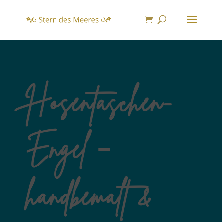
Hosentaschen-
Engel –
handbemalt &