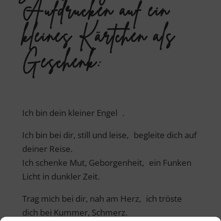
Aufdrucken auf ein
kleines Kärtchen als
Geschenk:
Ich bin dein kleiner Engel .
Ich bin bei dir, still und leise, begleite dich auf
deiner Reise.
Ich schenke Mut, Geborgenheit, ein Funken
Licht in dunkler Zeit.
Trag mich bei dir, nah am Herz, ich tröste
dich bei Kummer, Schmerz.