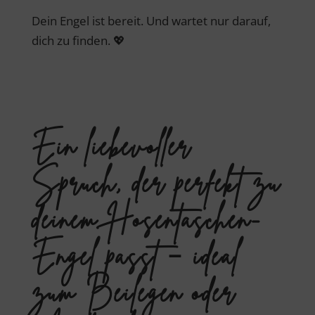
Dein Engel ist bereit. Und wartet nur darauf,
dich zu finden. 💖
Ein liebevoller
Spruch, der perfekt zu
deinem Hosentaschen-
Engel passt – ideal
zum Beilegen oder