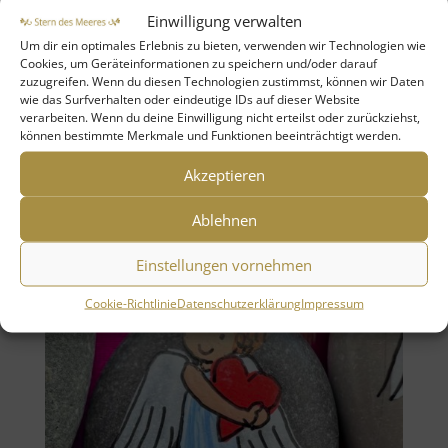
Einwilligung verwalten
Ich bin dein Freund auf allen Wegen, voll
Um dir ein optimales Erlebnis zu bieten, verwenden wir Technologien wie
Liebe, Hoffnung, Glück und Segen.
Cookies, um Geräteinformationen zu speichern und/oder darauf
zuzugreifen. Wenn du diesen Technologien zustimmst, können wir Daten
wie das Surfverhalten oder eindeutige IDs auf dieser Website
verarbeiten. Wenn du deine Einwilligung nicht erteilst oder zurückziehst,
können bestimmte Merkmale und Funktionen beeinträchtigt werden.
Akzeptieren
Ablehnen
Einstellungen vornehmen
Cookie-Richtlinie
Datenschutzerklärung
Impressum