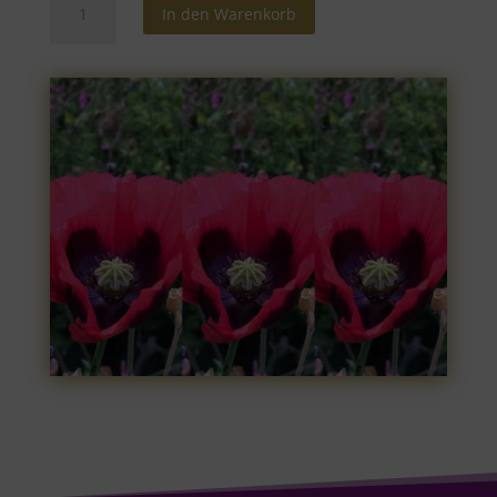
In den Warenkorb
Coaching
-
1
Stunde
Menge