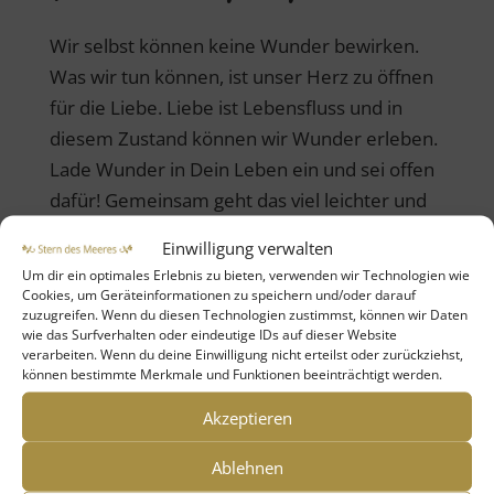
Wir selbst können keine Wunder bewirken.
Was wir tun können, ist unser Herz zu öffnen
für die Liebe. Liebe ist Lebensfluss und in
diesem Zustand können wir Wunder erleben.
Lade Wunder in Dein Leben ein und sei offen
dafür! Gemeinsam geht das viel leichter und
ich begleite dich auf deinem Weg.
Einwilligung verwalten
Um dir ein optimales Erlebnis zu bieten, verwenden wir Technologien wie
Cookies, um Geräteinformationen zu speichern und/oder darauf
Buche jetzt deinen
zuzugreifen. Wenn du diesen Technologien zustimmst, können wir Daten
wie das Surfverhalten oder eindeutige IDs auf dieser Website
verarbeiten. Wenn du deine Einwilligung nicht erteilst oder zurückziehst,
persönlichen Termin
können bestimmte Merkmale und Funktionen beeinträchtigt werden.
Akzeptieren
Ablehnen
Du buchst 1 Stunde Online über Zoom mit