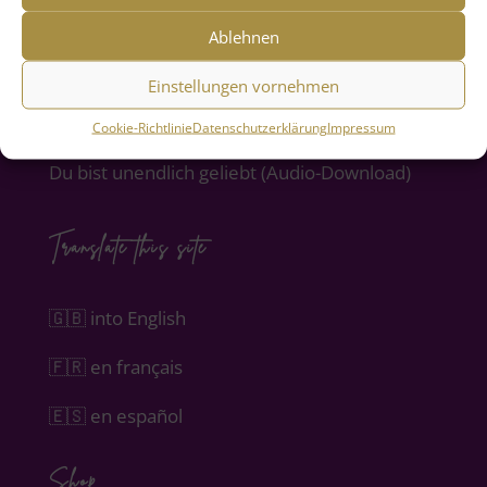
Spirituelle Reise nach Kroatien
Ablehnen
Persönliches Coaching
Einstellungen vornehmen
Nardenöl
Cookie-Richtlinie
Datenschutzerklärung
Impressum
Du bist unendlich geliebt (Audio-Download)
Translate this site
🇬🇧 into English
🇫🇷 en français
🇪🇸 en español
Shop