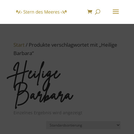
Start
/ Produkte verschlagwortet mit „Heilige
Barbara“
Heilige
Barbara
Einzelnes Ergebnis wird angezeigt