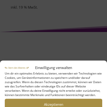
inkl. 19 % MwSt.
Einwilligung verwalten
Um dir ein optimales Erlebnis zu bieten, verwenden wir Technologien wie
Cookies, um Geräteinformationen zu speichern und/oder darauf
zuzugreifen. Wenn du diesen Technologien zustimmst, können wir Daten
Aktuelle Angebote
wie das Surfverhalten oder eindeutige IDs auf dieser Website
verarbeiten. Wenn du deine Einwilligung nicht erteilst oder zurückziehst,
können bestimmte Merkmale und Funktionen beeinträchtigt werden.
Spirituelle Reise nach Südfrankreich
Akzeptieren