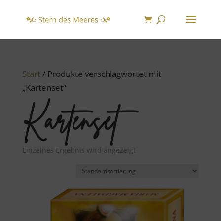
Start
/ Produkte verschlagwortet mit
„Kartenset“
Kartenset
Einzelnes Ergebnis wird angezeigt