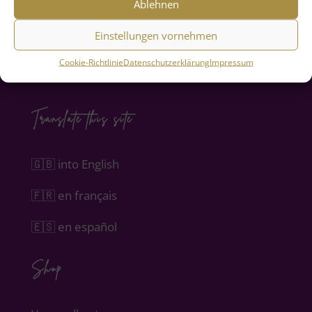
Ablehnen
Persönliches Coaching
Einstellungen vornehmen
Nardenöl
Cookie-Richtlinie
Datenschutzerklärung
Impressum
Du bist unendlich geliebt (Audio-Download)
Translate this site
🇬🇧 into English
🇫🇷 en français
🇪🇸 en español
Shop