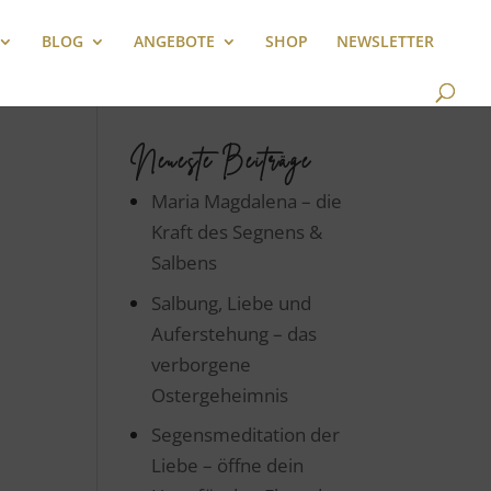
BLOG
ANGEBOTE
SHOP
NEWSLETTER
Neueste Beiträge
Maria Magdalena – die
Kraft des Segnens &
Salbens
Salbung, Liebe und
Auferstehung – das
verborgene
Ostergeheimnis
Segensmeditation der
Liebe – öffne dein