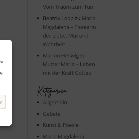
Vom Traum zum Tun
Beatrix Loop
zu
Maria
Magdalena – Pionierin
der Liebe, Mut und
Wahrheit
Marion Hellwig
zu
um
Mutter Maria – Leben
mit der Kraft Gottes
Ds
Kategorien
Allgemein
en
Gebete
Kunst & Poesie
Maria Magdalena