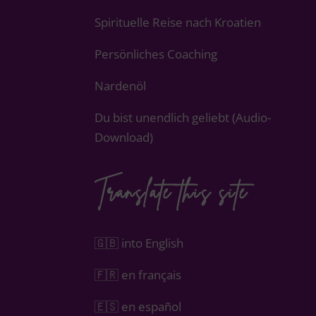
Spirituelle Reise nach Kroatien
Persönliches Coaching
Nardenöl
Du bist unendlich geliebt (Audio-
Download)
Translate this site
🇬🇧 into English
🇫🇷 en français
🇪🇸 en español