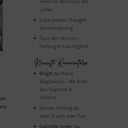
Herz für den Fluss der
Liebe
Superpower Thought
Wertschätzung
Tanz der Ahnen –
Heilung in Leichtigkeit
Neueste Kommentare
Brigitt
zu
Maria
Magdalena – die Kraft
des Segnens &
Salbens
zen
nere
Marion Hellwig
zu
Vom Traum zum Tun
Gabriele Unger
zu