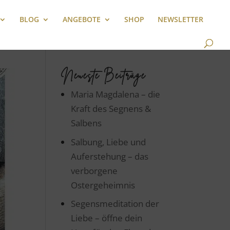
BLOG
ANGEBOTE
SHOP
NEWSLETTER
Neueste Beiträge
Maria Magdalena – die
Kraft des Segnens &
Salbens
Salbung, Liebe und
Auferstehung – das
verborgene
Ostergeheimnis
Segensmeditation der
Liebe – öffne dein