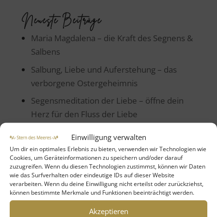
Neueste Beiträge
Maria Magdalena – die Kraft des Segnens &
Salbens
Salbung, Liebe und Auferstehung – das
verborgene Ostergeheimnis
Segensmeditation der Liebe – öffne dein
Herz für den Fluss der Liebe
Superpower Thought Wertschätzung
Einwilligung verwalten
Tanz der Ahnen – Heilung in Leichtigkeit
Um dir ein optimales Erlebnis zu bieten, verwenden wir Technologien wie
Cookies, um Geräteinformationen zu speichern und/oder darauf
zuzugreifen. Wenn du diesen Technologien zustimmst, können wir Daten
wie das Surfverhalten oder eindeutige IDs auf dieser Website
Neueste Kommentare
verarbeiten. Wenn du deine Einwilligung nicht erteilst oder zurückziehst,
können bestimmte Merkmale und Funktionen beeinträchtigt werden.
Brigitt
zu
Maria Magdalena – die Kraft des
Segnens & Salbens
Akzeptieren