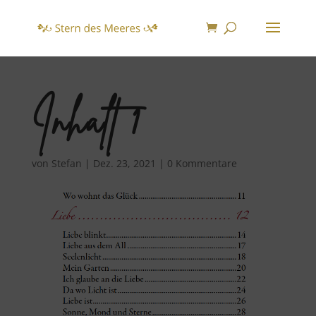
Inhalt 1
von
Stefan
|
Dez. 23, 2021
|
0 Kommentare