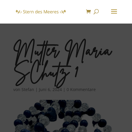
Mutter Maria
SChutz 1
von
Stefan
|
Juni 6, 2024
|
0 Kommentare