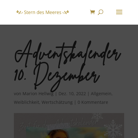
Adventskalender
10. Dezember
von
Marion Hellwig
|
Dez. 10, 2022
|
Allgemein
,
Weiblichkeit
,
Wertschätzung
|
0 Kommentare