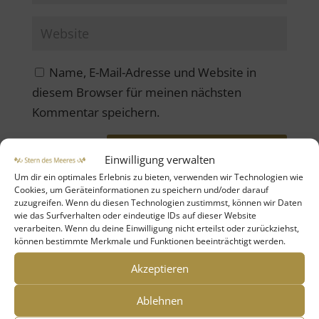
Name, E-Mail-Adresse und Website in
diesem Browser für meinen nächsten
Kommentar speichern.
Einwilligung verwalten
Um dir ein optimales Erlebnis zu bieten, verwenden wir Technologien wie
Cookies, um Geräteinformationen zu speichern und/oder darauf
zuzugreifen. Wenn du diesen Technologien zustimmst, können wir Daten
wie das Surfverhalten oder eindeutige IDs auf dieser Website
verarbeiten. Wenn du deine Einwilligung nicht erteilst oder zurückziehst,
können bestimmte Merkmale und Funktionen beeinträchtigt werden.
Neueste Beiträge
Akzeptieren
Maria Magdalena – die Kraft des Segnens &
Ablehnen
Salbens