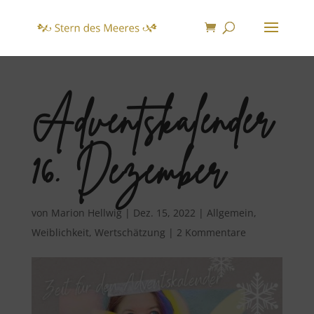
Adventskalender
16. Dezember
von
Marion Hellwig
|
Dez. 15, 2022
|
Allgemein
,
Weiblichkeit
,
Wertschätzung
|
2 Kommentare