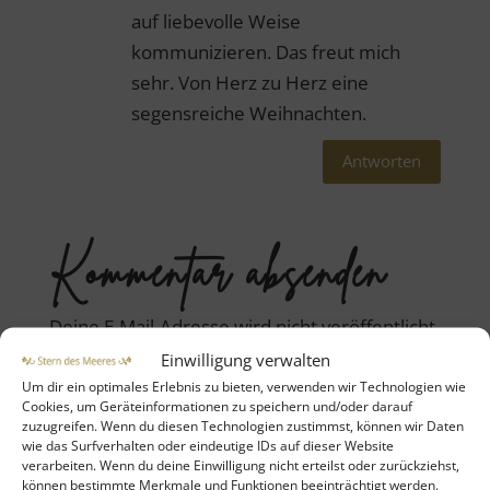
auf liebevolle Weise
kommunizieren. Das freut mich
sehr. Von Herz zu Herz eine
segensreiche Weihnachten.
Antworten
Kommentar absenden
Deine E-Mail-Adresse wird nicht veröffentlicht.
Erforderliche Felder sind mit
*
markiert
Einwilligung verwalten
Um dir ein optimales Erlebnis zu bieten, verwenden wir Technologien wie
Cookies, um Geräteinformationen zu speichern und/oder darauf
zuzugreifen. Wenn du diesen Technologien zustimmst, können wir Daten
wie das Surfverhalten oder eindeutige IDs auf dieser Website
verarbeiten. Wenn du deine Einwilligung nicht erteilst oder zurückziehst,
können bestimmte Merkmale und Funktionen beeinträchtigt werden.