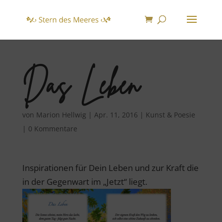
Das Leben
von
Marion Hellwig
|
Apr. 11, 2016
|
Kunst & Poesie
|
0 Kommentare
Inspirationen für Dein Leben und zur Kraft die
in der Gegenwart im „Jetzt“ liegt.