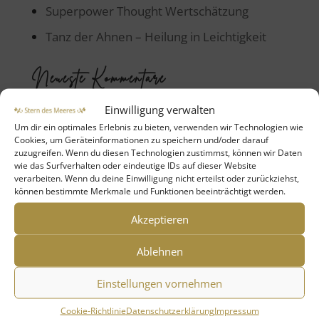
Superpower Thought Wertschätzung
Tanz der Ahnen – Heilung in Leichtigkeit
Neueste Kommentare
Brigitt
zu
Maria Magdalena – die Kraft des
Einwilligung verwalten
Segnens & Salbens
Um dir ein optimales Erlebnis zu bieten, verwenden wir Technologien wie
Cookies, um Geräteinformationen zu speichern und/oder darauf
Marion Hellwig
zu
Vom Traum zum Tun
zuzugreifen. Wenn du diesen Technologien zustimmst, können wir Daten
wie das Surfverhalten oder eindeutige IDs auf dieser Website
Gabriele Unger
zu
Vom Traum zum Tun
verarbeiten. Wenn du deine Einwilligung nicht erteilst oder zurückziehst,
können bestimmte Merkmale und Funktionen beeinträchtigt werden.
Beatrix Loop
zu
Maria Magdalena –
Akzeptieren
Pionierin der Liebe, Mut und Wahrheit
Marion Hellwig
zu
Mutter Maria – Leben
Ablehnen
mit der Kraft Gottes
Einstellungen vornehmen
Kategorien
Cookie-Richtlinie
Datenschutzerklärung
Impressum