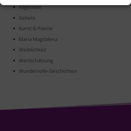
Allgemein
Gebete
Kunst & Poesie
Maria Magdalena
Weiblichkeit
Wertschätzung
Wundervolle Geschichten