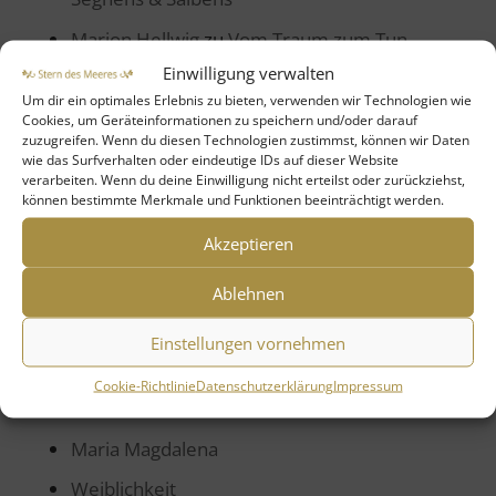
Marion Hellwig
zu
Vom Traum zum Tun
Einwilligung verwalten
Gabriele Unger
zu
Vom Traum zum Tun
Um dir ein optimales Erlebnis zu bieten, verwenden wir Technologien wie
Beatrix Loop
zu
Maria Magdalena –
Cookies, um Geräteinformationen zu speichern und/oder darauf
zuzugreifen. Wenn du diesen Technologien zustimmst, können wir Daten
Pionierin der Liebe, Mut und Wahrheit
wie das Surfverhalten oder eindeutige IDs auf dieser Website
verarbeiten. Wenn du deine Einwilligung nicht erteilst oder zurückziehst,
Marion Hellwig
zu
Mutter Maria – Leben
können bestimmte Merkmale und Funktionen beeinträchtigt werden.
mit der Kraft Gottes
Akzeptieren
Kategorien
Ablehnen
Allgemein
Einstellungen vornehmen
Gebete
Cookie-Richtlinie
Datenschutzerklärung
Impressum
Kunst & Poesie
Maria Magdalena
Weiblichkeit