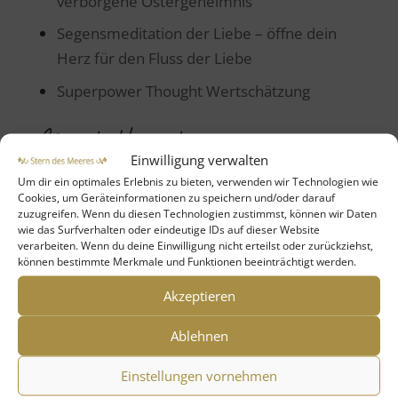
verborgene Ostergeheimnis
Segensmeditation der Liebe – öffne dein
Herz für den Fluss der Liebe
Superpower Thought Wertschätzung
Neueste Kommentare
Einwilligung verwalten
Brigitt
zu
Maria Magdalena – die Kraft des
Um dir ein optimales Erlebnis zu bieten, verwenden wir Technologien wie
Cookies, um Geräteinformationen zu speichern und/oder darauf
Segnens & Salbens
zuzugreifen. Wenn du diesen Technologien zustimmst, können wir Daten
wie das Surfverhalten oder eindeutige IDs auf dieser Website
Marion Hellwig
zu
Vom Traum zum Tun
verarbeiten. Wenn du deine Einwilligung nicht erteilst oder zurückziehst,
können bestimmte Merkmale und Funktionen beeinträchtigt werden.
Gabriele Unger
zu
Vom Traum zum Tun
Akzeptieren
Beatrix Loop
zu
Maria Magdalena –
Pionierin der Liebe, Mut und Wahrheit
Ablehnen
Marion Hellwig
zu
Mutter Maria – Leben
Einstellungen vornehmen
mit der Kraft Gottes