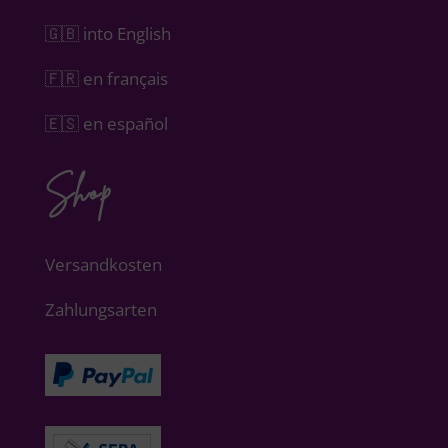
🇬🇧 into English
🇫🇷 en français
🇪🇸 en español
Shop
Versandkosten
Zahlungsarten