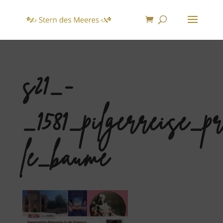
s21_-
_1581_pilgerreise_p
le_baume