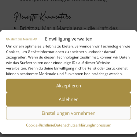
Neueste Kommentare
Brigitt
zu
Maria Magdalena – die Kraft des
Segnens & Salbens
Einwilligung verwalten
Um dir ein optimales Erlebnis zu bieten, verwenden wir Technologien wie
Marion Hellwig
zu
Vom Traum zum Tun
Cookies, um Geräteinformationen zu speichern und/oder darauf
zuzugreifen. Wenn du diesen Technologien zustimmst, können wir Daten
Gabriele Unger
zu
Vom Traum zum Tun
wie das Surfverhalten oder eindeutige IDs auf dieser Website
verarbeiten. Wenn du deine Einwilligung nicht erteilst oder zurückziehst,
Beatrix Loop
zu
Maria Magdalena –
können bestimmte Merkmale und Funktionen beeinträchtigt werden.
Pionierin der Liebe, Mut und Wahrheit
Akzeptieren
Marion Hellwig
zu
Mutter Maria – Leben
mit der Kraft Gottes
Ablehnen
Einstellungen vornehmen
Kategorien
Cookie-Richtlinie
Datenschutzerklärung
Impressum
Allgemein