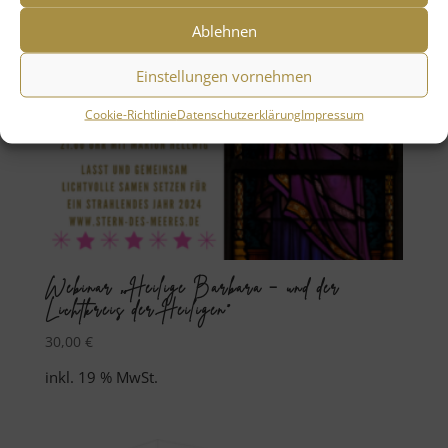
Ablehnen
Einstellungen vornehmen
Cookie-Richtlinie
Datenschutzerklärung
Impressum
Webinar „Heilige Barbara – und der
Lichtkreis der Heiligen“
30,00
€
inkl. 19 % MwSt.