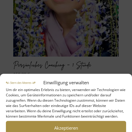
Persönliches Coaching – 1 Stunde
150,00
€
Einwilligung verwalten
inkl. 19 % MwSt.
Um dir ein optimales Erlebnis zu bieten, verwenden wir Technologien wie
Cookies, um Geräteinformationen zu speichern und/oder darauf
zuzugreifen. Wenn du diesen Technologien zustimmst, können wir Daten
wie das Surfverhalten oder eindeutige IDs auf dieser Website
verarbeiten. Wenn du deine Einwilligung nicht erteilst oder zurückziehst,
können bestimmte Merkmale und Funktionen beeinträchtigt werden.
Akzeptieren