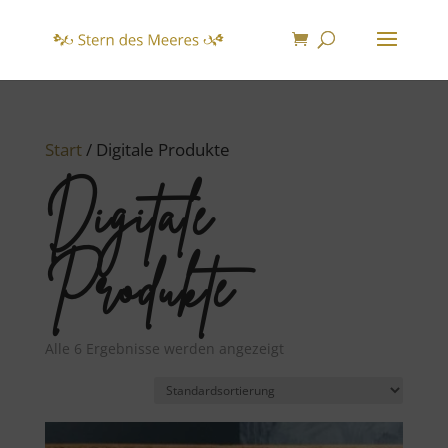
Start
/ Digitale Produkte
Digitale
Produkte
Alle 6 Ergebnisse werden angezeigt