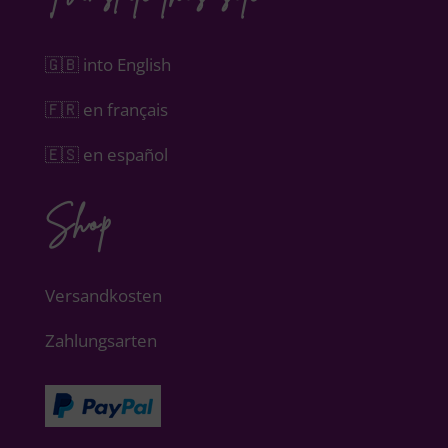
🇬🇧 into English
🇫🇷 en français
🇪🇸 en español
Shop
Versandkosten
Zahlungsarten