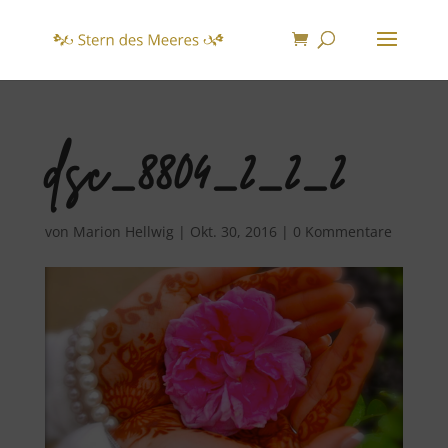
dsc_8804_2_2_2
von
Marion Hellwig
|
Okt. 30, 2016
|
0 Kommentare