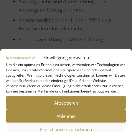
Salbung, Liebe und Auferstehung – das
verborgene Ostergeheimnis
Segensmeditation der Liebe – öffne dein
Herz für den Fluss der Liebe
Superpower Thought Wertschätzung
Neueste Kommentare
Einwilligung verwalten
Um dir ein optimales Erlebnis zu bieten, verwenden wir Technologien wie
Brigitt
zu
Maria Magdalena – die Kraft des
Cookies, um Geräteinformationen zu speichern und/oder darauf
Segnens & Salbens
zuzugreifen. Wenn du diesen Technologien zustimmst, können wir Daten
wie das Surfverhalten oder eindeutige IDs auf dieser Website
Marion Hellwig
zu
Vom Traum zum Tun
verarbeiten. Wenn du deine Einwilligung nicht erteilst oder zurückziehst,
können bestimmte Merkmale und Funktionen beeinträchtigt werden.
Gabriele Unger
zu
Vom Traum zum Tun
Akzeptieren
Beatrix Loop
zu
Maria Magdalena –
Pionierin der Liebe, Mut und Wahrheit
Ablehnen
Marion Hellwig
zu
Mutter Maria – Leben
Einstellungen vornehmen