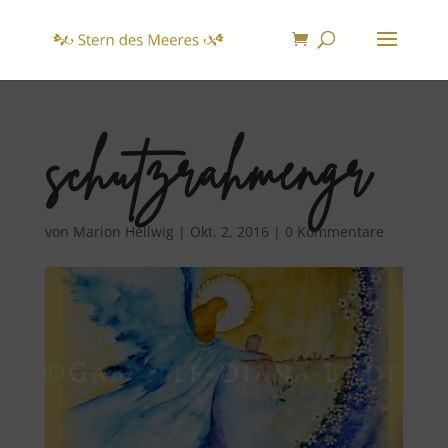
schutzrahmengr
von
Marion Hellwig
|
Okt. 2, 2016
|
0 Kommentare