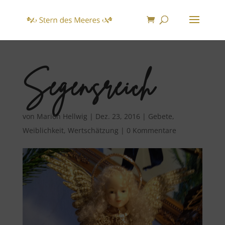
Segensreich
von
Marion Hellwig
|
Dez. 23, 2016
|
Gebete
,
Weiblichkeit
,
Wertschätzung
|
0 Kommentare