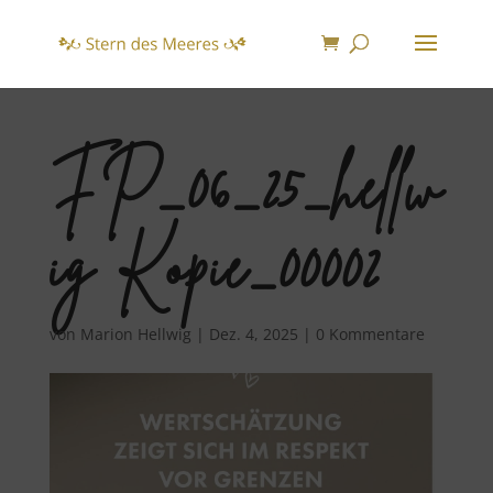
FP_06_25_hellw
ig Kopie_00002
von
Marion Hellwig
|
Dez. 4, 2025
|
0 Kommentare