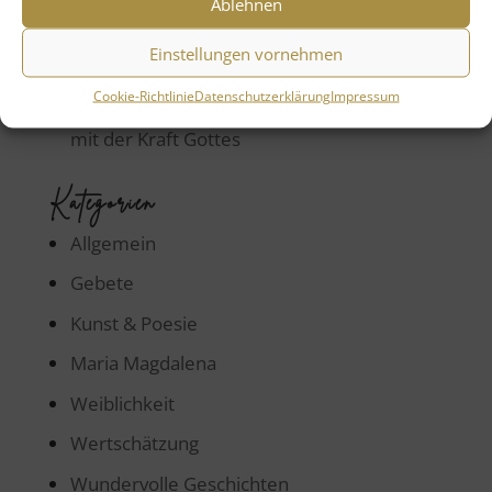
Ablehnen
Beatrix Loop
zu
Maria Magdalena –
Einstellungen vornehmen
Pionierin der Liebe, Mut und Wahrheit
Cookie-Richtlinie
Datenschutzerklärung
Impressum
Marion Hellwig
zu
Mutter Maria – Leben
mit der Kraft Gottes
Kategorien
Allgemein
Gebete
Kunst & Poesie
Maria Magdalena
Weiblichkeit
Wertschätzung
Wundervolle Geschichten