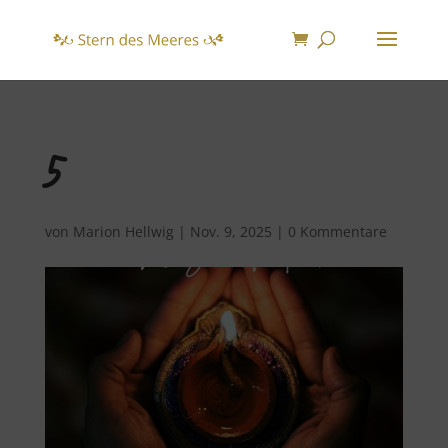
5
von
Marion Hellwig
|
Nov. 9, 2025
|
0 Kommentare