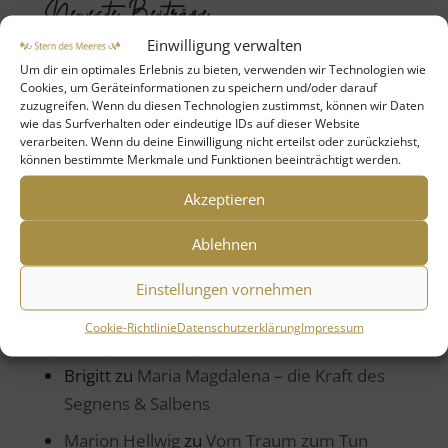
Neueste Beiträge
Einwilligung verwalten
Maria Magdalena – die Kraft des Segnens &
Um dir ein optimales Erlebnis zu bieten, verwenden wir Technologien wie
Salbens
Cookies, um Geräteinformationen zu speichern und/oder darauf
zuzugreifen. Wenn du diesen Technologien zustimmst, können wir Daten
Salbung, Liebe und Auferstehung – das
wie das Surfverhalten oder eindeutige IDs auf dieser Website
verborgene Ostergeheimnis
verarbeiten. Wenn du deine Einwilligung nicht erteilst oder zurückziehst,
können bestimmte Merkmale und Funktionen beeinträchtigt werden.
Segensmeditation der Liebe – öffne dein
Akzeptieren
Herz für den Fluss der Liebe
Superpower Thought Wertschätzung
Ablehnen
Tanz der Ahnen – Heilung in Leichtigkeit
Einstellungen vornehmen
Cookie-Richtlinie
Datenschutzerklärung
Impressum
Neueste Kommentare
Brigitt
zu
Maria Magdalena – die Kraft des
Segnens & Salbens
Marion Hellwig
zu
Vom Traum zum Tun