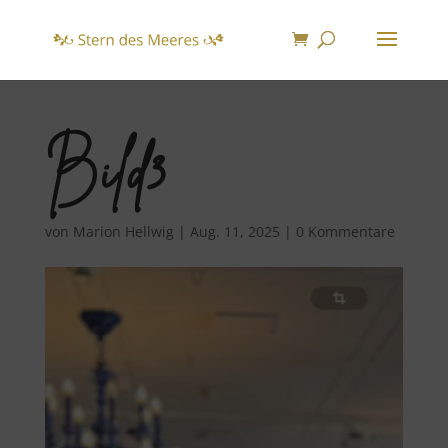
Bild3
von
Marion Hellwig
|
Aug. 11, 2025
|
0 Kommentare