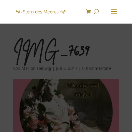
IMG_7639
von
Marion Hellwig
|
Juli 2, 2017
|
0 Kommentare